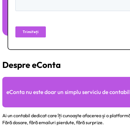
Despre eConta
eConta nu este doar un simplu serviciu de contabilit
Ai un contabil dedicat care îți cunoaște afacerea și o platformă
Fără dosare, fără emailuri pierdute, fără surprize.