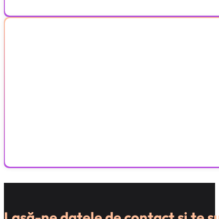
Vrei să îți începi afacerea acum?
Înființara SRL/PFA costă
599 RON
și primești
prima lună d
Lasă-ne datele de contact și te 