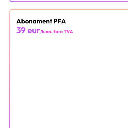
Abonament PFA
39 eur
/luna. fara TVA
10 documente
Integrat cu e-factura
Facturare online
Arhivare Digitală
Aplicație Online
Contabil certificat CECCAR