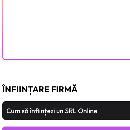
Plătești doar ce folosești
Costurile se adaptează activității tale – fără taxe fixe inu
ÎNFIINȚARE FIRMĂ
Cum să înființezi un SRL Online