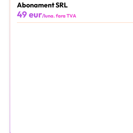
Abonament SRL
49 eur
/luna. fara TVA
10 documente
Integrat cu e-factura
Facturare online
Arhivare Digitală
Aplicație Online
Contabil certificat CECCAR
Alege Pachetul