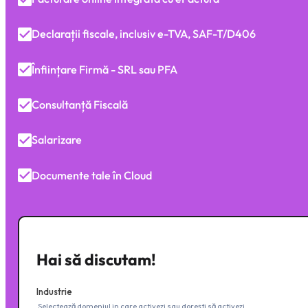
Declarații fiscale, inclusiv e-TVA, SAF-T/D406
Înființare Firmă - SRL sau PFA
Consultanță Fiscală
Salarizare
Documente tale în Cloud
Hai să discutam!