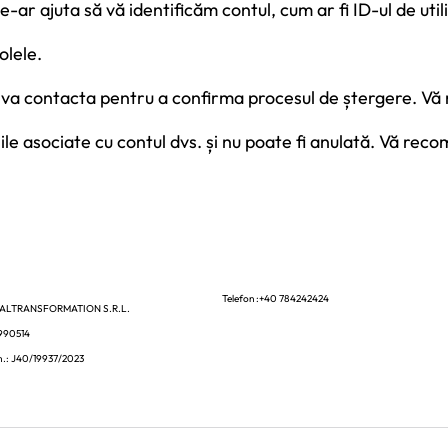
ne-ar ajuta să vă identificăm contul, cum ar fi ID-ul de uti
olele.
ă va contacta pentru a confirma procesul de ștergere. Vă
le asociate cu contul dvs. și nu poate fi anulată. Vă reco
Telefon :+40 784242424
TALTRANSFORMATION S.R.L.
8990514
.: J40/19937/2023