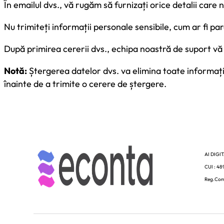
În emailul dvs., vă rugăm să furnizați orice detalii care 
Nu trimiteți informații personale sensibile, cum ar fi par
După primirea cererii dvs., echipa noastră de suport v
Notă:
Ștergerea datelor dvs. va elimina toate informații
înainte de a trimite o cerere de ștergere.
AI DIGI
CUI : 4
Reg.Com