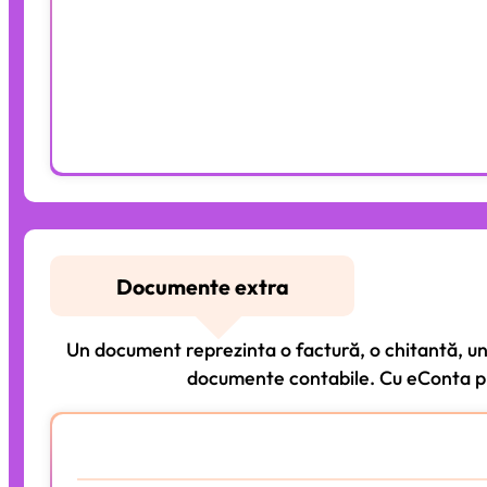
Aplicație Online
30 min consultață fiscală
Alege Pachetul
Documente extra
Un document reprezinta o factură, o chitantă, un b
documente contabile. Cu eConta plă