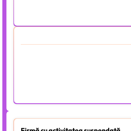
Declarație SAFT
Cost Total
20 facturi
10 bonuri fiscale
20 plati/incasari
Activitate complexă
Pachet de baza
Declarație SAFT
Cost Total
Firmă cu activitatea suspendată