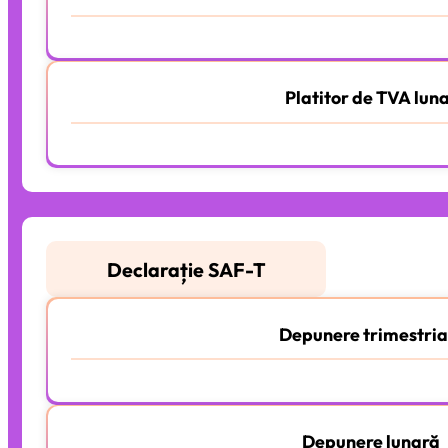
15 eur
/lună.
Platitor de TVA lun
25 eur
/lună.
Declarație SAF-T
Depunere trimestria
15 eur
/lună.
Depunere lunară