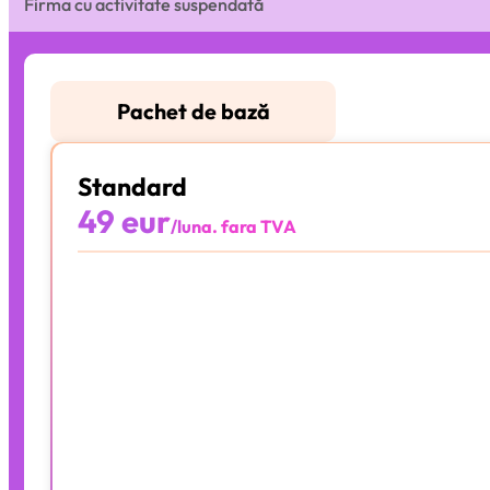
Firma cu activitate suspendată
Pachet de bază
Standard
49 eur
/luna. fara TVA
10 documente
Integrat cu e-factura
Facturare online
Arhivare Digitală