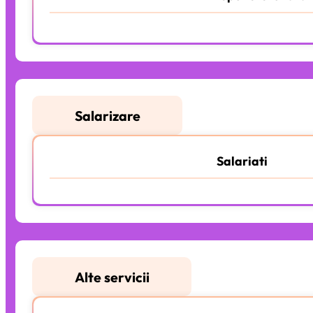
25 eur
/lună.
Salarizare
Salariati
6 eur
/salariat.
Alte servicii