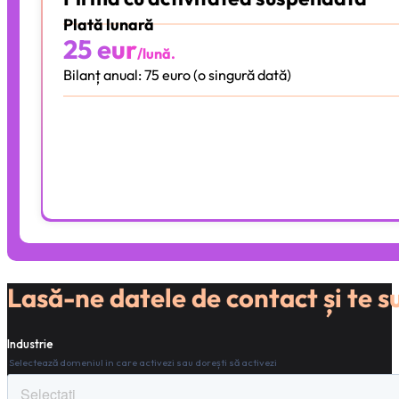
Plată lunară
25 eur
/lună.
Bilanț anual: 75 euro (o singură dată)
Integrat cu e-factura
Facturare online
Arhivare Digitală
Aplicație Online
Alege Pachetul
Lasă-ne datele de contact și te 