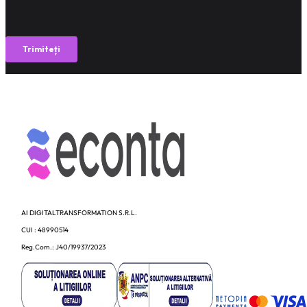
AI DIGITALTRANSFORMATION S.R.L.
CUI : 48990514
Reg.Com.: J40/19937/2023