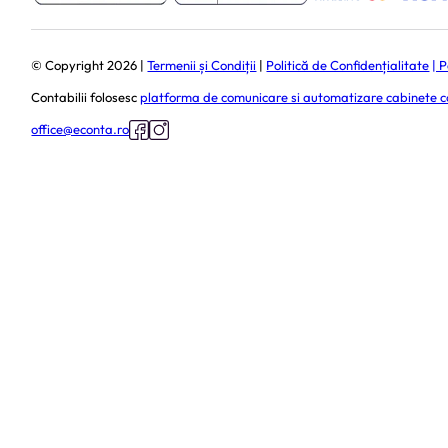
© Copyright 2026 |
Termenii și Condiții
|
Politică de Confidențialitate
| 
Contabilii folosesc
platforma de comunicare si automatizare cabinete c
office@econta.ro