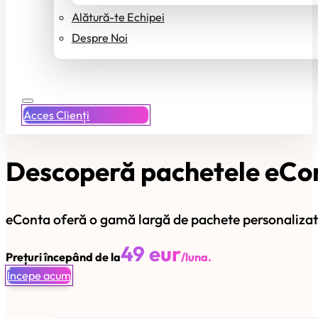
Alătură-te Echipei
Despre Noi
Acces Clienți
Descoperă pachetele eCont
eConta oferă o gamă largă de pachete personalizate p
49 eur
Prețuri începând de la
/luna.
Începe acum