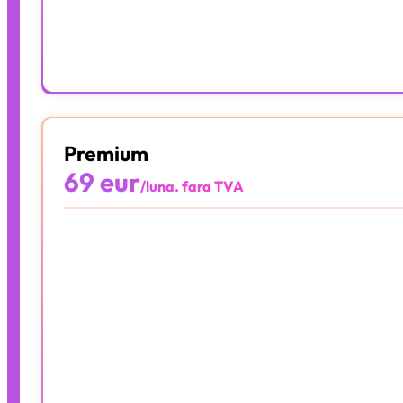
Aplicație Online
Alege Pachetul
Premium
69 eur
/luna. fara TVA
10 documente
Integrat cu e-factura
Facturare online
Arhivare Digitală