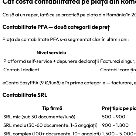
Cât costă contabilitatea pe piața din Rom
Ca să ai un reper, iată ce se practică pe piața din România în 2
Contabilitate PFA — două categorii de preț
Piața de contabilitate PFA s-a segmentat clar în ultimii ani:
Nivel serviciu
Platformă self-service + depunere declarații
Facturezi singur
Contabil dedicat
Contabil care țin
eConta EasyPFA (9 €/lună) e în prima categorie — facturare, eFa
Contabilitate SRL
Tip firmă
Preț tipic pe pi
SRL mic (sub 30 documente/lună)
500 – 900
SRL mediu (30-60 documente, 1-5 angajați)
900 – 1.800
SRL complex (100+ documente, 10+ angajați)
1.500 – 5.000