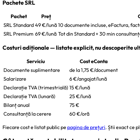
Pachete SRL
Pachet
Preț
SRL Standard
49 €/lună
10 documente incluse, eFactura, factur
SRL Premium
69 €/lună
Tot din Standard + 30 min consultanță
Costuri adiționale — listate explicit, nu descoperite ul
Serviciu
Cost eConta
Documente suplimentare
de la 1,75 €/document
Salarizare
6 €/angajat/lună
Declarație TVA (trimestrială)
15 €/lună
Declarație TVA (lunară)
25 €/lună
Bilanț anual
75 €
Consultanță la cerere
60 €/oră
Fiecare cost e listat public pe
pagina de prețuri
. Știi exact ce p