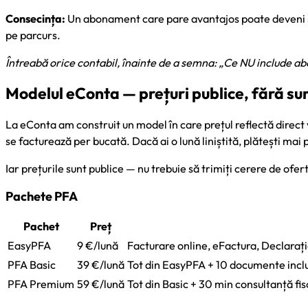
Consecința:
Un abonament care pare avantajos poate deveni sem
pe parcurs.
Întreabă orice contabil, înainte de a semna: „Ce NU include ab
Modelul eConta — prețuri publice, fără su
La eConta am construit un model în care prețul reflectă direc
se facturează per bucată. Dacă ai o lună liniștită, plătești mai 
Iar prețurile sunt publice — nu trebuie să trimiți cerere de ofert
Pachete PFA
Pachet
Preț
EasyPFA
9 €/lună
Facturare online, eFactura, Declarație
PFA Basic
39 €/lună
Tot din EasyPFA + 10 documente inclu
PFA Premium
59 €/lună
Tot din Basic + 30 min consultanță fis