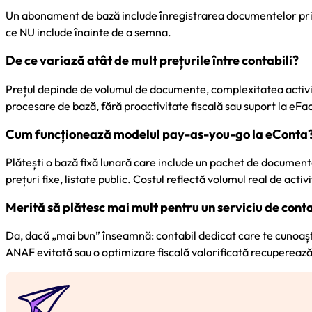
Un abonament de bază include înregistrarea documentelor primare
ce NU include înainte de a semna.
De ce variază atât de mult prețurile între contabili?
Prețul depinde de volumul de documente, complexitatea activită
procesare de bază, fără proactivitate fiscală sau suport la eFa
Cum funcționează modelul pay-as-you-go la eConta
Plătești o bază fixă lunară care include un pachet de document
prețuri fixe, listate public. Costul reflectă volumul real de act
Merită să plătesc mai mult pentru un serviciu de cont
Da, dacă „mai bun” înseamnă: contabil dedicat care te cunoaște
ANAF evitată sau o optimizare fiscală valorificată recuperează