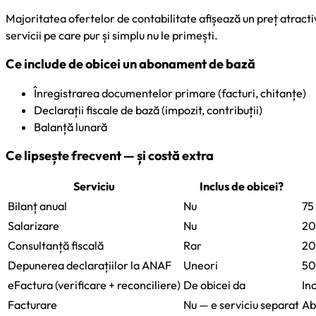
Majoritatea ofertelor de contabilitate afișează un preț atracti
servicii pe care pur și simplu nu le primești.
Ce include de obicei un abonament de bază
Înregistrarea documentelor primare (facturi, chitanțe)
Declarații fiscale de bază (impozit, contribuții)
Balanță lunară
Ce lipsește frecvent — și costă extra
Serviciu
Inclus de obicei?
Bilanț anual
Nu
75
Salarizare
Nu
20
Consultanță fiscală
Rar
20
Depunerea declarațiilor la ANAF
Uneori
50
eFactura (verificare + reconciliere)
De obicei da
In
Facturare
Nu — e serviciu separat
Ab