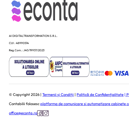
AI DIGITALTRANSFORMATION S.R.L.
CUI : 48990514
Reg.Com.: J40/19937/2023
© Copyright 2026 |
Termenii și Condiții
|
Politică de Confidențialitate
| 
Contabilii folosesc
platforma de comunicare si automatizare cabinete c
office@econta.ro